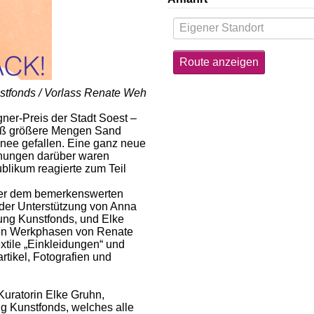
nstfonds / Vorlass Renate Weh
er-Preis der Stadt Soest –
ließ größere Mengen Sand
hnee gefallen. Eine ganz neue
inungen darüber waren
ublikum reagierte zum Teil
ner dem bemerkenswerten
 der Unterstützung von Anna
tung Kunstfonds, und Elke
ralen Werkphasen von Renate
tile „Einkleidungen“ und
tikel, Fotografien und
Kuratorin Elke Gruhn,
g Kunstfonds, welches alle