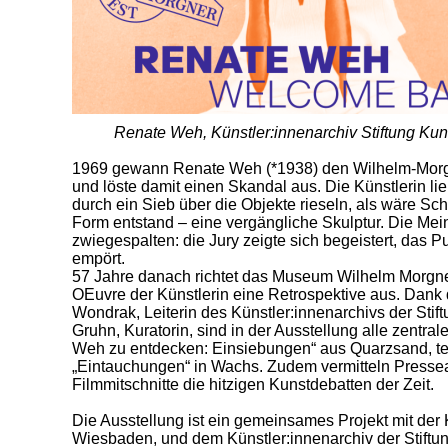
Renate Weh, Künstler:innenarchiv Stiftung Ku
1969 gewann Renate Weh (*1938) den Wilhelm-Morgn
und löste damit einen Skandal aus. Die Künstlerin 
durch ein Sieb über die Objekte rieseln, als wäre Sc
Form entstand – eine vergängliche Skulptur. Die Me
zwiegespalten: die Jury zeigte sich begeistert, das P
empört.
57 Jahre danach richtet das Museum Wilhelm Morg
OEuvre der Künstlerin eine Retrospektive aus. Dank
Wondrak, Leiterin des Künstler:innenarchivs der Stif
Gruhn, Kuratorin, sind in der Ausstellung alle zent
Weh zu entdecken: Einsiebungen“ aus Quarzsand, tex
„Eintauchungen“ in Wachs. Zudem vermitteln Pressear
Filmmitschnitte die hitzigen Kunstdebatten der Zeit.
Die Ausstellung ist ein gemeinsames Projekt mit der 
Wiesbaden, und dem Künstler:innenarchiv der Stiftun