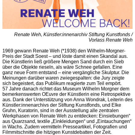
Renate Weh, Künstler:innenarchiv Stiftung Kunstfonds /
Vorlass Renate Weh
1969 gewann Renate Weh (*1938) den Wilhelm-Morgner-
Preis der Stadt Soest – und löste damit einen Skandal aus.
Die Künstlerin ließ größere Mengen Sand durch ein Sieb
über die Objekte rieseln, als wäre Schnee gefallen. Eine
ganz neue Form entstand – eine vergängliche Skulptur. Die
Meinungen darüber waren zwiegespalten: die Jury zeigte
sich begeistert, das Publikum reagierte zum Teil empört.
57 Jahre danach richtet das Museum Wilhelm Morgner dem
bemerkenswerten OEuvre der Künstlerin eine Retrospektive
aus. Dank der Unterstützung von Anna Wondrak, Leiterin des
Künstler:innenarchivs der Stiftung Kunstfonds, und Elke
Gruhn, Kuratorin, sind in der Ausstellung alle zentralen
Werkphasen von Renate Weh zu entdecken: Einsiebungen“
aus Quarzsand, textile „Einkleidungen“ und „Eintauchungen“
in Wachs. Zudem vermitteln Presseartikel, Fotografien und
Filmmitschnitte die hitzigen Kunstdebatten der Zeit.