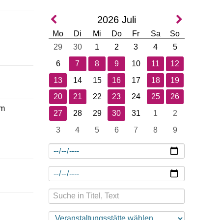
2026
Juli
Mo
Di
Mi
Do
Fr
Sa
So
29
30
1
2
3
4
5
6
7
8
9
10
11
12
13
14
15
16
17
18
19
20
21
22
23
24
25
26
um
27
28
29
30
31
1
2
3
4
5
6
7
8
9