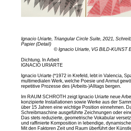
Ignacio Uriarte, Triangular Circle Suite, 2021, Schr
Papier (Detail)
© Ignacio Uriarte, VG BILD-KUNST 
Dichtung. In Arbeit
IGNACIO URIARTE
Ignacio Uriarte (*1972 in Krefeld, lebt in Valencia, S
multimedialen Werk, welche Poesie und Anmut gewöh
repetitive Prozesse des (Arbeits-)Alltags bergen.
Im RAUM SCHROTH zeigt Ignacio Uriarte neue Arbei
konzipierte Installationen sowie Werke aus der Samml
über 15 Jahren eine wichtige Position einnehmen. Da
Schreibmaschine ausgeführte Zeichnungen oder eine 
Das stets reduzierte, geometrische Vokabular verse
und raffinierte Komposition in lebendige, dynamisc
Mit den Faktoren Zeit und Raum überführt der Künstler