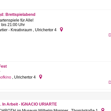
gd: Brettspielabend
artenspiele für Alle!
 bis 21:00 Uhr
rtier - Kreativraum
,
Ulrichertor 4
D
Fest
r
ofkino
,
Ulrichertor 4
D
. In Arbeit - IGNACIO URIARTE
HROTH im Museum Wilhelm Morgner
,
Thomästraße 1