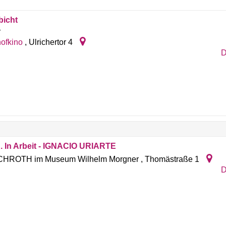
bicht
r
ofkino
,
Ulrichertor 4
D
. In Arbeit - IGNACIO URIARTE
HROTH im Museum Wilhelm Morgner
,
Thomästraße 1
D