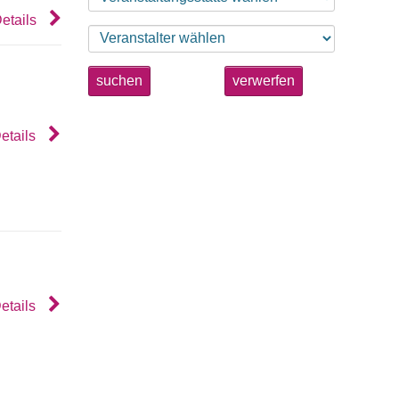
etails
suchen
verwerfen
etails
etails