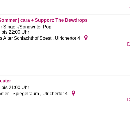
D
Sommer | cara + Support: The Dewdrops
r SInger-/Songwriter Pop
 bis 22:00 Uhr
s Alter Schlachthof Soest
,
Ulrichertor 4
D
eater
 bis 21:00 Uhr
rtier - Spiegelraum
,
Ulrichertor 4
D