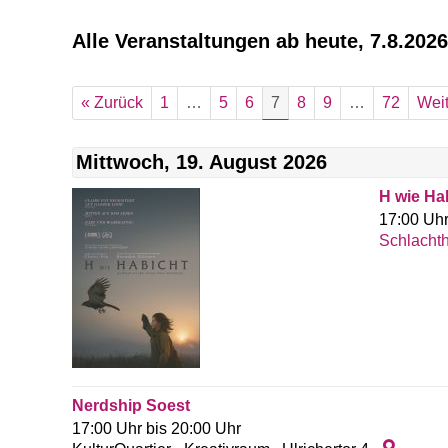
Alle Veranstaltungen ab heute, 7.8.2026
« Zurück
1
…
5
6
7
8
9
…
72
Weit
Mittwoch, 19. August 2026
H wie Ha
17:00 Uh
Schlachth
Nerdship Soest
17:00 Uhr bis 20:00 Uhr