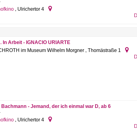
r
ofkino
,
Ulrichertor 4
D
. In Arbeit - IGNACIO URIARTE
HROTH im Museum Wilhelm Morgner
,
Thomästraße 1
D
 Bachmann - Jemand, der ich einmal war D, ab 6
r
ofkino
,
Ulrichertor 4
D