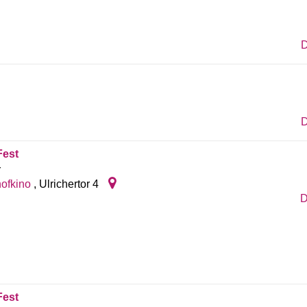
D
D
Fest
r
ofkino
,
Ulrichertor 4
D
Fest