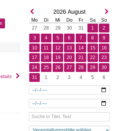
2026
August
Mo
Di
Mi
Do
Fr
Sa
So
en
27
28
29
30
31
1
2
3
4
5
6
7
8
9
10
11
12
13
14
15
16
17
18
19
20
21
22
23
24
25
26
27
28
29
30
etails
31
1
2
3
4
5
6