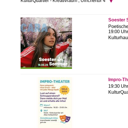
KulturQuartier - Kreativraum
,
Ulrichertor 4
Soester 
Poetische
19:00 Uhr
Kulturhau
Impro-Th
19:30 Uhr
KulturQua