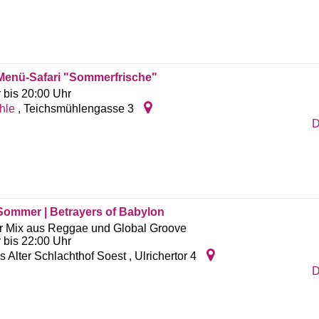
Menü-Safari "Sommerfrische"
 bis 20:00 Uhr
hle
,
Teichsmühlengasse 3
D
Sommer | Betrayers of Babylon
er Mix aus Reggae und Global Groove
 bis 22:00 Uhr
s Alter Schlachthof Soest
,
Ulrichertor 4
D