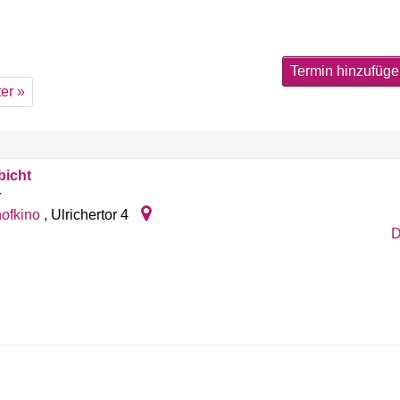
Termin hinzufüg
er »
bicht
r
ofkino
,
Ulrichertor 4
D