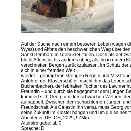
Auf der Suche nach einem besseren Leben wagen di
Wyss) und Alfons den beschwerlichen Weg über den
Sankt Bernhard mit dem Ziel Italien. Doch als der zwö
bleibt Alfons nichts anderes übrig, als ihn in einem K
verschneiten Bergen zurückzulassen. Im Schutz der 
sich in einer fremden Welt
wieder – geprägt von strengen Regeln und Misstrauen
Anführer der Klosterschüler, macht ihm das Leben s
Büchenbacher), der lebhaften Tochter des Lawinenhu
Freundin – und durch sie begegnet er dem jungen Be
kümmert sich Georg um den schwachen Welpen, den 
aufpäppelt. Zwischen dem schüchternen Jungen und Ba
Freundschaft. Als Célestin ihn verrät, muss Georg vo
seine Zukunft im Kloster bangen und um die seines tr
Abenteuer, DE, CH, 2025, 97Min.
Altersfreigabe: ab 0
Sprache: D