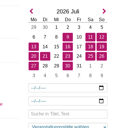
2026
Juli
Mo
Di
Mi
Do
Fr
Sa
So
29
30
1
2
3
4
5
6
7
8
9
10
11
12
13
14
15
16
17
18
19
20
21
22
23
24
25
26
27
28
29
30
31
1
2
3
4
5
6
7
8
9
de