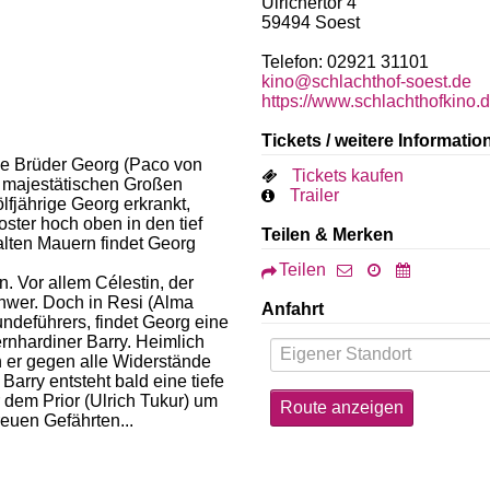
Ulrichertor 4
59494
Soest
Telefon: 02921 31101
kino@schlachthof-soest.de
https://www.schlachthofkino.d
Tickets / weitere Informatio
e Brüder Georg (Paco von
Tickets kaufen
 majestätischen Großen
Trailer
lfjährige Georg erkrankt,
loster hoch oben in den tief
Teilen & Merken
alten Mauern findet Georg
Teilen
. Vor allem Célestin, der
chwer. Doch in Resi (Alma
Anfahrt
ndeführers, findet Georg eine
rnhardiner Barry. Heimlich
er gegen alle Widerstände
rry entsteht bald eine tiefe
r dem Prior (Ulrich Tukur) um
euen Gefährten...