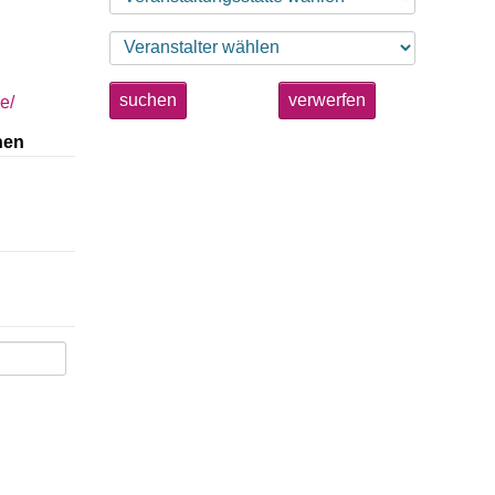
suchen
verwerfen
e/
nen