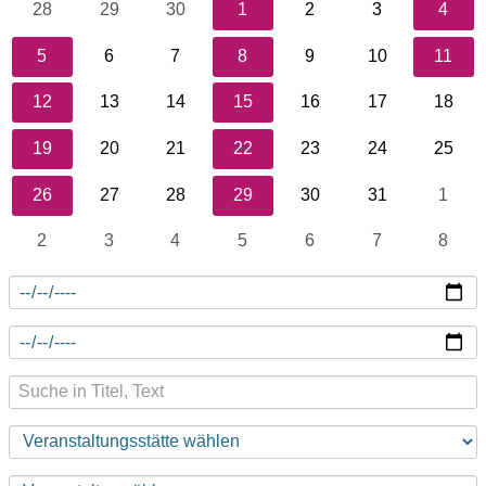
28
29
30
1
2
3
4
5
6
7
8
9
10
11
12
13
14
15
16
17
18
19
20
21
22
23
24
25
26
27
28
29
30
31
1
2
3
4
5
6
7
8