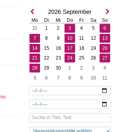
2026
September
Mo
Di
Mi
Do
Fr
Sa
So
31
1
2
3
4
5
6
7
8
9
10
11
12
13
14
15
16
17
18
19
20
21
22
23
24
25
26
27
28
29
30
1
2
3
4
5
6
7
8
9
10
11
nix-