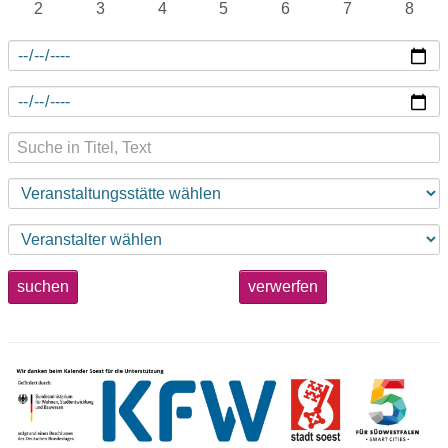
2
3
4
5
6
7
8
suchen
verwerfen