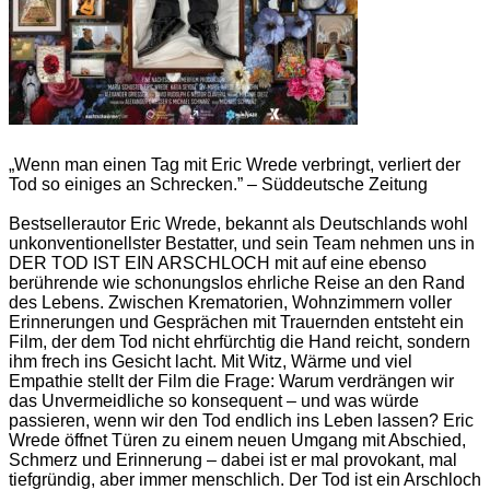
„Wenn man einen Tag mit Eric Wrede verbringt, verliert der
Tod so einiges an Schrecken.” – Süddeutsche Zeitung
Bestsellerautor Eric Wrede, bekannt als Deutschlands wohl
unkonventionellster Bestatter, und sein Team nehmen uns in
DER TOD IST EIN ARSCHLOCH mit auf eine ebenso
berührende wie schonungslos ehrliche Reise an den Rand
des Lebens. Zwischen Krematorien, Wohnzimmern voller
Erinnerungen und Gesprächen mit Trauernden entsteht ein
Film, der dem Tod nicht ehrfürchtig die Hand reicht, sondern
ihm frech ins Gesicht lacht. Mit Witz, Wärme und viel
Empathie stellt der Film die Frage: Warum verdrängen wir
das Unvermeidliche so konsequent – und was würde
passieren, wenn wir den Tod endlich ins Leben lassen? Eric
Wrede öffnet Türen zu einem neuen Umgang mit Abschied,
Schmerz und Erinnerung – dabei ist er mal provokant, mal
tiefgründig, aber immer menschlich. Der Tod ist ein Arschloch