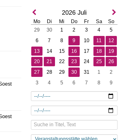
2026
Juli
Mo
Di
Mi
Do
Fr
Sa
So
29
30
1
2
3
4
5
6
7
8
9
10
11
12
13
14
15
16
17
18
19
20
21
22
23
24
25
26
27
28
29
30
31
1
2
3
4
5
6
7
8
9
 Soest
 Soest