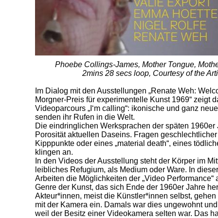
Phoebe Collings-James, Mother Tongue, Mothe
2mins 28 secs loop, Courtesy of the Ar
Im Dialog mit den Ausstellungen „Renate Weh: Welc
Morgner-Preis für experimentelle Kunst 1969“ zeigt
Videoparcours „I‘m calling“: ikonische und ganz neu
senden ihr Rufen in die Welt.
Die eindringlichen Werksprachen der späten 1960er 
Porosität aktuellen Daseins. Fragen geschlechtlicher
Kipppunkte oder eines „material death“, eines tödlich
klingen an.
In den Videos der Ausstellung steht der Körper im Mit
leibliches Refugium, als Medium oder Ware. In dieser
Arbeiten die Möglichkeiten der „Video Performance“ 
Genre der Kunst, das sich Ende der 1960er Jahre her
Akteur*innen, meist die Künstler*innen selbst, gehen
mit der Kamera ein. Damals war dies ungewohnt und s
weil der Besitz einer Videokamera selten war. Das ha