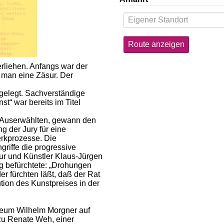
erliehen. Anfangs war der
 man eine Zäsur. Der
tgelegt. Sachverständige
t“ war bereits im Titel
4 Auserwählten, gewann den
g der Jury für eine
rkprozesse. Die
griffe die progressive
eur und Künstler Klaus-Jürgen
g befürchtete: „Drohungen
r fürchten läßt, daß der Rat
tution des Kunstpreises in der
seum Wilhelm Morgner auf
 zu Renate Weh, einer