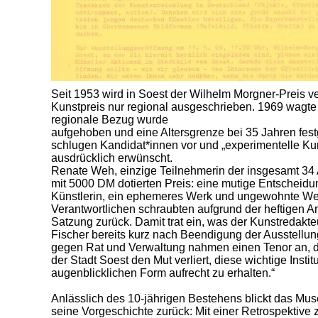
Seit 1953 wird in Soest der Wilhelm Morgner-Preis v
Kunstpreis nur regional ausgeschrieben. 1969 wagte
regionale Bezug wurde
aufgehoben und eine Altersgrenze bei 35 Jahren fes
schlugen Kandidat*innen vor und „experimentelle Kuns
ausdrücklich erwünscht.
Renate Weh, einzige Teilnehmerin der insgesamt 3
mit 5000 DM dotierten Preis: eine mutige Entscheidun
Künstlerin, ein ephemeres Werk und ungewohnte We
Verantwortlichen schraubten aufgrund der heftigen An
Satzung zurück. Damit trat ein, was der Kunstredakt
Fischer bereits kurz nach Beendigung der Ausstellun
gegen Rat und Verwaltung nahmen einen Tenor an, de
der Stadt Soest den Mut verliert, diese wichtige Insti
augenblicklichen Form aufrecht zu erhalten.“
Anlässlich des 10-jährigen Bestehens blickt das Mu
seine Vorgeschichte zurück: Mit einer Retrospektive