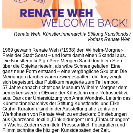
Renate Weh, Künstler:innenarchiv Stiftung Kunstfonds /
Vorlass Renate Weh
1969 gewann Renate Weh (*1938) den Wilhelm-Morgner-
Preis der Stadt Soest – und löste damit einen Skandal aus.
Die Künstlerin ließ größere Mengen Sand durch ein Sieb
über die Objekte rieseln, als wäre Schnee gefallen. Eine
ganz neue Form entstand – eine vergängliche Skulptur. Die
Meinungen darüber waren zwiegespalten: die Jury zeigte
sich begeistert, das Publikum reagierte zum Teil empört.
57 Jahre danach richtet das Museum Wilhelm Morgner dem
bemerkenswerten OEuvre der Künstlerin eine Retrospektive
aus. Dank der Unterstützung von Anna Wondrak, Leiterin des
Künstler:innenarchivs der Stiftung Kunstfonds, und Elke
Gruhn, Kuratorin, sind in der Ausstellung alle zentralen
Werkphasen von Renate Weh zu entdecken: Einsiebungen“
aus Quarzsand, textile „Einkleidungen“ und „Eintauchungen“
in Wachs. Zudem vermitteln Presseartikel, Fotografien und
Filmmitschnitte die hitzigen Kunstdebatten der Zeit.