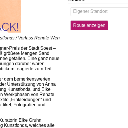
nstfonds / Vorlass Renate Weh
er-Preis der Stadt Soest –
ließ größere Mengen Sand
hnee gefallen. Eine ganz neue
inungen darüber waren
ublikum reagierte zum Teil
ner dem bemerkenswerten
 der Unterstützung von Anna
tung Kunstfonds, und Elke
ralen Werkphasen von Renate
tile „Einkleidungen“ und
tikel, Fotografien und
Kuratorin Elke Gruhn,
g Kunstfonds, welches alle