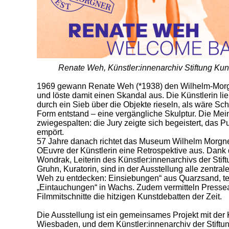
Renate Weh, Künstler:innenarchiv Stiftung Ku
1969 gewann Renate Weh (*1938) den Wilhelm-Morgn
und löste damit einen Skandal aus. Die Künstlerin 
durch ein Sieb über die Objekte rieseln, als wäre Sc
Form entstand – eine vergängliche Skulptur. Die Me
zwiegespalten: die Jury zeigte sich begeistert, das P
empört.
57 Jahre danach richtet das Museum Wilhelm Morg
OEuvre der Künstlerin eine Retrospektive aus. Dank
Wondrak, Leiterin des Künstler:innenarchivs der Stif
Gruhn, Kuratorin, sind in der Ausstellung alle zent
Weh zu entdecken: Einsiebungen“ aus Quarzsand, tex
„Eintauchungen“ in Wachs. Zudem vermitteln Pressear
Filmmitschnitte die hitzigen Kunstdebatten der Zeit.
Die Ausstellung ist ein gemeinsames Projekt mit der 
Wiesbaden, und dem Künstler:innenarchiv der Stiftun