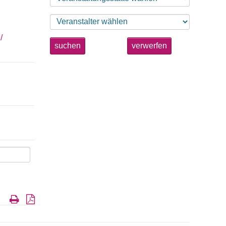
/
suchen
verwerfen