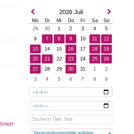
2026
Juli
Mo
Di
Mi
Do
Fr
Sa
So
29
30
1
2
3
4
5
6
7
8
9
10
11
12
13
14
15
16
17
18
19
20
21
22
23
24
25
26
27
28
29
30
31
1
2
3
4
5
6
7
8
9
t GmbH