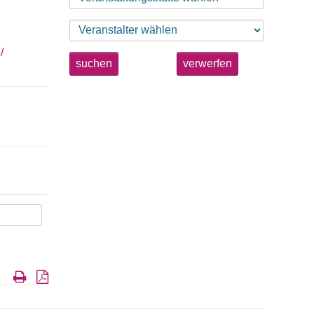
/
suchen
verwerfen