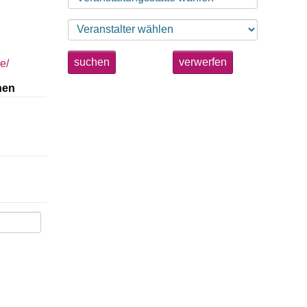
suchen
verwerfen
e/
nen