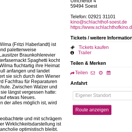
Ulrichertor 4
59494
Soest
Telefon: 02921 31101
kino@schlachthof-soest.de
https://www.schlachthofkino.d
Tickets / weitere Informatio
Wilma (Fritzi Haberlandt) ist
Tickets kaufen
 und palettenweise
Trailer
Lausitzer Braunkohlerevier
tterfasernackt Spaghetti kocht
Teilen & Merken
Wilma fluchtartig ihre Heimat
Null anfangen und landet
Teilen
ert sie sich durch den Wiener
rd Fachfrau für Reparaturen
Anfahrt
zschule. Zwischen Walzer und
 sie längst vergessen hatte:
g auf etwas Neues.
 der alles möglich ist, wird
eobachtete und mit schrägem
 Wirklichkeitsdarstellung ist
ncholie optimistisch bleibt.