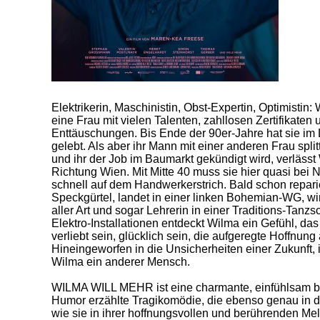
Elektrikerin, Maschinistin, Obst-Expertin, Optimistin: 
eine Frau mit vielen Talenten, zahllosen Zertifikaten
Enttäuschungen. Bis Ende der 90er-Jahre hat sie im 
gelebt. Als aber ihr Mann mit einer anderen Frau spli
und ihr der Job im Baumarkt gekündigt wird, verlässt 
Richtung Wien. Mit Mitte 40 muss sie hier quasi bei 
schnell auf dem Handwerkerstrich. Bald schon repari
Speckgürtel, landet in einer linken Bohemian-WG, wi
aller Art und sogar Lehrerin in einer Traditions-Tan
Elektro-Installationen entdeckt Wilma ein Gefühl, das
verliebt sein, glücklich sein, die aufgeregte Hoffnun
Hineingeworfen in die Unsicherheiten einer Zukunft, in
Wilma ein anderer Mensch.
WILMA WILL MEHR ist eine charmante, einfühlsam b
Humor erzählte Tragikomödie, die ebenso genau in der
wie sie in ihrer hoffnungsvollen und berührenden Mela